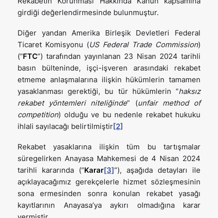
Rekabetin Korunması Hakkında Kanun kapsamına
girdiği değerlendirmesinde bulunmuştur.
Diğer yandan Amerika Birleşik Devletleri Federal
Ticaret Komisyonu (
US Federal Trade Commission
)
(“
FTC
”) tarafından yayınlanan 23 Nisan 2024 tarihli
basın bülteninde, işçi-işveren arasındaki rekabet
etmeme anlaşmalarına ilişkin hükümlerin tamamen
yasaklanması gerektiği, bu tür hükümlerin “
haksız
rekabet yöntemleri niteliğinde
” (
unfair method of
competition
) olduğu ve bu nedenle rekabet hukuku
ihlali sayılacağı belirtilmiştir
[2]
Rekabet yasaklarına ilişkin tüm bu tartışmalar
süregelirken Anayasa Mahkemesi de 4 Nisan 2024
tarihli kararında (“
Karar
[3]
”), aşağıda detayları ile
açıklayacağımız gerekçelerle hizmet sözleşmesinin
sona ermesinden sonra konulan rekabet yasağı
kayıtlarının Anayasa’ya aykırı olmadığına karar
vermiştir.