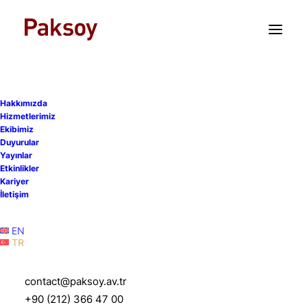
TR
EN
Anayasa Mahkemesi,
Hizmet Sözleşmesinin
Hakkımızda
Sona Ermesinden Sonra
Hizmetlerimiz
Ekibimiz
Konulan Rekabet Yasağı
Duyurular
Yayınlar
Kayıtlarının Anayasa’ya
Etkinlikler
Kariyer
Aykırı Olmadığına Karar
İletişim
Verdi
EN
TR
27 Ağustos 2024
|
Yayınlar
|
8 Dakika
contact@paksoy.av.tr
+90 (212) 366 47 00