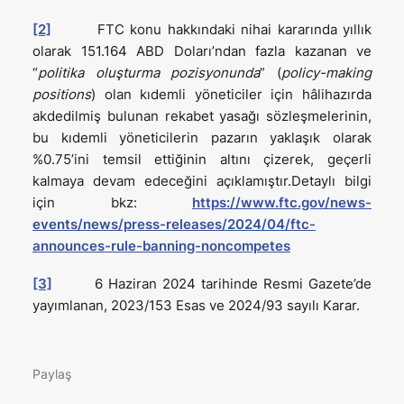
[2]
FTC konu hakkındaki nihai kararında yıllık
olarak 151.164 ABD Doları’ndan fazla kazanan ve
“
politika oluşturma pozisyonunda
” (
policy-making
positions
) olan kıdemli yöneticiler için hâlihazırda
akdedilmiş bulunan rekabet yasağı sözleşmelerinin,
bu kıdemli yöneticilerin pazarın yaklaşık olarak
%0.75’ini temsil ettiğinin altını çizerek, geçerli
kalmaya devam edeceğini açıklamıştır.Detaylı bilgi
için bkz:
https://www.ftc.gov/news-
events/news/press-releases/2024/04/ftc-
announces-rule-banning-noncompetes
[3]
6 Haziran 2024 tarihinde Resmi Gazete’de
yayımlanan, 2023/153 Esas ve 2024/93 sayılı Karar.
Paylaş