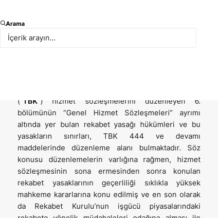
İşverenlerin, rekabet avantajlarını korumak amaçlı ve
Arama
hukuki bir tedbir olarak, çalışanları ile sıklıkla hizmet
sözleşmelerinin sona ermesinden sonraki dönemi de
kapsayacak şekilde rekabet yasağı sözleşmeleri
akdettikleri görülmektedir.
Bilindiği üzere 6098 sayılı Türk Borçlar Kanunu’nun
(“
TBK
”) hizmet sözleşmelerini düzenleyen 6.
bölümünün “Genel Hizmet Sözleşmeleri” ayrımı
altında yer bulan rekabet yasağı hükümleri ve bu
yasakların sınırları, TBK 444 ve devamı
maddelerinde düzenleme alanı bulmaktadır. Söz
konusu düzenlemelerin varlığına rağmen, hizmet
sözleşmesinin sona ermesinden sonra konulan
rekabet yasaklarının geçerliliği sıklıkla yüksek
mahkeme kararlarına konu edilmiş ve en son olarak
da Rekabet Kurulu’nun işgücü piyasalarındaki
rekabete yönelik müdahaleleri odağına alması ile