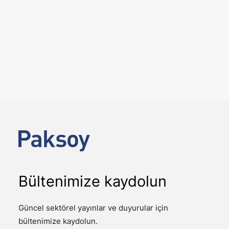
6 Ağustos 2026
12. Yargı paketi ile gelen önemli
değişiklikler
YAYINLAR
Kamuoyunda 12. Yargı Paketi olarak adlandırılan 7589
sayılı Yargının Etkin ve Verimli İşlemesine Yönelik Bazı
Kanunlarda Değişiklik…
Bültenimize kaydolun
Güncel sektörel yayınlar ve duyurular için
bültenimize kaydolun.