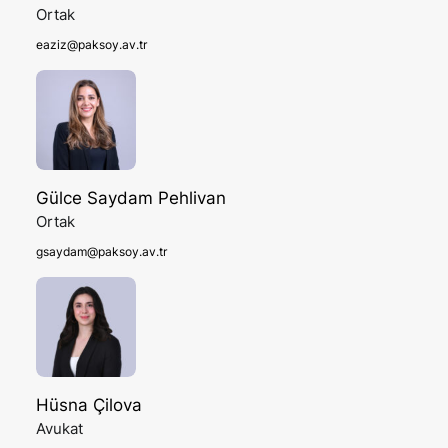
Ortak
eaziz@paksoy.av.tr
Gülce Saydam Pehlivan
Ortak
gsaydam@paksoy.av.tr
Hüsna Çilova
Avukat