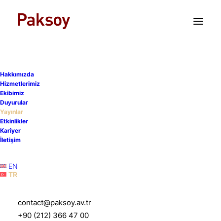
TR
EN
Hakkımızda
Hizmetlerimiz
Ekibimiz
Duyurular
Yayınlar
Paksoy Yayınları
Etkinlikler
Kariyer
İletişim
Ana Sayfa
"Yayınlar"
EN
TR
contact@paksoy.av.tr
+90 (212) 366 47 00