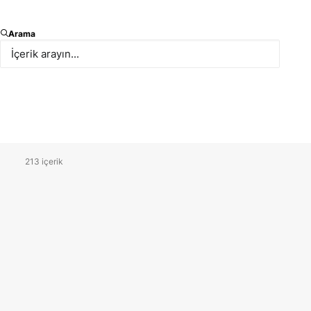
Arama
Çalışma Alanları
(Tümü)
İlgili Kişi
(Tümü)
Yıl
(Tümü)
213 içerik