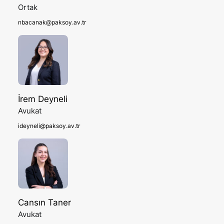
Ortak
nbacanak@paksoy.av.tr
İrem Deyneli
Avukat
ideyneli@paksoy.av.tr
Cansın Taner
Avukat