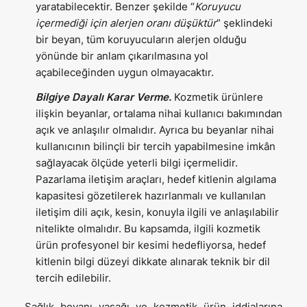
yaratabilecektir. Benzer şekilde “
Koruyucu
içermediği için alerjen oranı düşüktür
” şeklindeki
bir beyan, tüm koruyucuların alerjen olduğu
yönünde bir anlam çıkarılmasına yol
açabileceğinden uygun olmayacaktır.
Bilgiye Dayalı Karar Verme.
Kozmetik ürünlere
ilişkin beyanlar, ortalama nihai kullanıcı bakımından
açık ve anlaşılır olmalıdır. Ayrıca bu beyanlar nihai
kullanıcının bilinçli bir tercih yapabilmesine imkân
sağlayacak ölçüde yeterli bilgi içermelidir.
Pazarlama iletişim araçları, hedef kitlenin algılama
kapasitesi gözetilerek hazırlanmalı ve kullanılan
iletişim dili açık, kesin, konuyla ilgili ve anlaşılabilir
nitelikte olmalıdır. Bu kapsamda, ilgili kozmetik
ürün profesyonel bir kesimi hedefliyorsa, hedef
kitlenin bilgi düzeyi dikkate alınarak teknik bir dil
tercih edilebilir.
Sağlık beyanı yasağı ve kozmetik ürün iddialarına