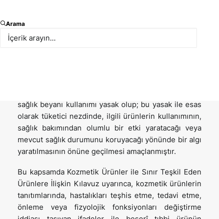
Sağlık beyanı, bir ürünün veya ürünün bileşimindeki
Arama
unsurların insan sağlığına fayda sağladığını veya
hastalıkları önlediğini, hafiflettiğini ya da tedavi
ettiğini belirten veya ima eden ifadelerdir. Bu beyan,
ürünlerin etiketlerinde, tanıtım materyallerinde veya
reklamlarında yer verilmek suretiyle
kullanılabilmektedir. Kozmetik ürünler bakımından
sağlık beyanı kullanımı yasak olup; bu yasak ile esas
olarak tüketici nezdinde, ilgili ürünlerin kullanımının,
sağlık bakımından olumlu bir etki yaratacağı veya
mevcut sağlık durumunu koruyacağı yönünde bir algı
yaratılmasının önüne geçilmesi amaçlanmıştır.
Bu kapsamda Kozmetik Ürünler ile Sınır Teşkil Eden
Ürünlere İlişkin Kılavuz uyarınca, kozmetik ürünlerin
tanıtımlarında, hastalıkları teşhis etme, tedavi etme,
önleme veya fizyolojik fonksiyonları değiştirme
iddiası taşıyan ifadeler ile beşerî tıbbi ürünün