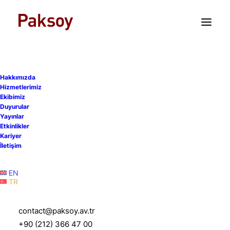
TR
EN
Hakkımızda
Hizmetlerimiz
Ekibimiz
Duyurular
Yayınlar
Etkinlikler
Kariyer
Kozmetik Ürünlerde Sağlık
İletişim
Beyanı Kullanımı
EN
TR
2 Mart 2026
|
Yayınlar
|
6 Dakika
contact@paksoy.av.tr
+90 (212) 366 47 00