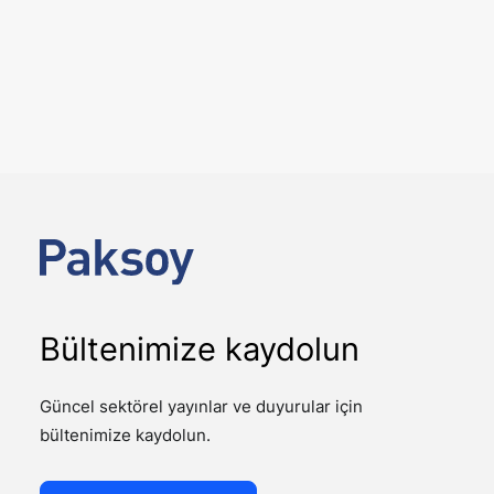
6 Ağustos 2026
12. Yargı paketi ile gelen önemli
değişiklikler
YAYINLAR
Kamuoyunda 12. Yargı Paketi olarak adlandırılan 7589
sayılı Yargının Etkin ve Verimli İşlemesine Yönelik Bazı
Kanunlarda Değişiklik…
Bültenimize kaydolun
Güncel sektörel yayınlar ve duyurular için
bültenimize kaydolun.