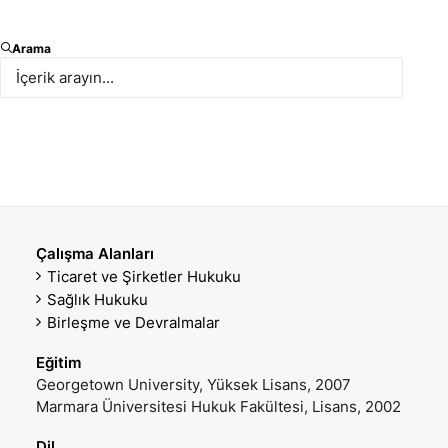
Ortak
Arama
E-posta
Mobil Telefon
nbacanak@paksoy.av.tr
+90 533 688 56 96
Ofis Telefon
VCARD İNDIR
+90 212 366 47 83
Çalışma Alanları
Ticaret ve Şirketler Hukuku
Sağlık Hukuku
Birleşme ve Devralmalar
Eğitim
Georgetown University, Yüksek Lisans, 2007
Marmara Üniversitesi Hukuk Fakültesi, Lisans, 2002
Dil