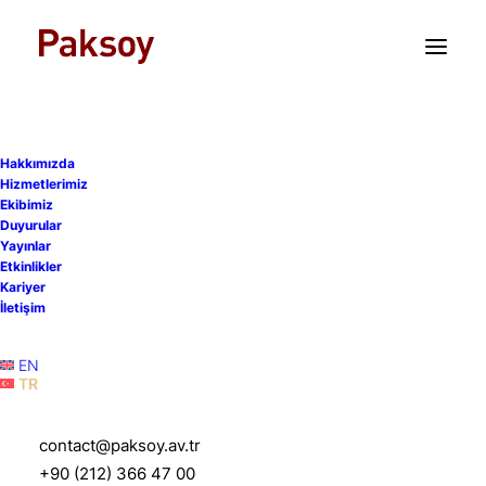
TR
EN
Hakkımızda
Hizmetlerimiz
Ekibimiz
Duyurular
Yayınlar
Etkinlikler
Kariyer
İletişim
EN
TR
Nihan Bacanak
contact@paksoy.av.tr
+90 (212) 366 47 00