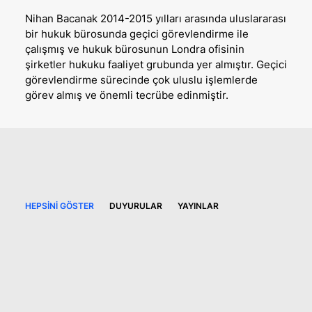
Nihan Bacanak 2014-2015 yılları arasında uluslararası
bir hukuk bürosunda geçici görevlendirme ile
çalışmış ve hukuk bürosunun Londra ofisinin
şirketler hukuku faaliyet grubunda yer almıştır. Geçici
görevlendirme sürecinde çok uluslu işlemlerde
görev almış ve önemli tecrübe edinmiştir.
HEPSINI GÖSTER
DUYURULAR
YAYINLAR
6 Temmuz 2026
Bitkisel temelli tıbbi ürünler,
özel tıbbi amaçlı gıdalar ve tıbbi