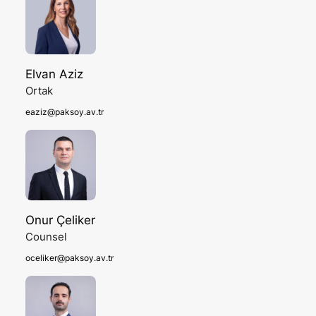
Elvan Aziz
Ortak
eaziz@paksoy.av.tr
Onur Çeliker
Counsel
oceliker@paksoy.av.tr