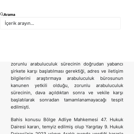
Bölge Adliye Mahkemesi 47. Hukuk Dairesi Türk
Arama
işveren şirketin hâkimi konumundaki yabancı
ortağının, işveren şirket çalışanlarına taahhüt ettiği
ödülün ödenmemesinden işveren şirketin sorumlu
tutulamayacağına hükmettiğini aynı konudaki
yazımızda aktarmıştık. Bu içtihatla aynı zamanda,
hâkim ortak yabancı bir şirket olmasına rağmen,
zorunlu arabuluculuk sürecinin doğrudan yabancı
şirkete karşı başlatılması gerektiği, adres ve iletişim
bilgilerini araştırmaya arabuluculuk bürosunun
kanunen yetkili olduğu, zorunlu arabuluculuk
sürecinin, dava açıldıktan sonra ve vekile karşı
başlatılarak sonradan tamamlanamayacağı tespit
edilmişti.
Bahis konusu Bölge Adliye Mahkemesi 47. Hukuk
Dairesi kararı, temyiz edilmiş olup Yargıtay 9. Hukuk
Dairesi’nin 2023 yılının Aralık ayında verdiği kararla