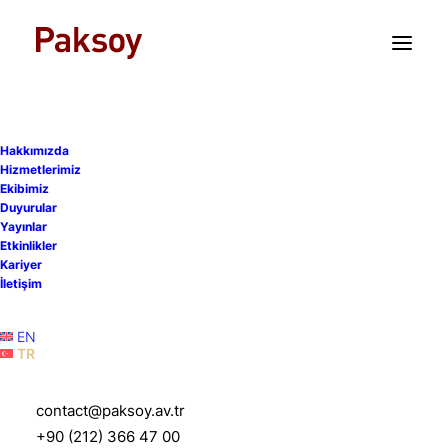
TR
EN
Hakkımızda
Hizmetlerimiz
Ekibimiz
Duyurular
Yayınlar
Çalışan Teşvik Planı
Etkinlikler
Kariyer
Davalarında Emsal Yargıtay
İletişim
Kararı
EN
TR
12 Mart 2024
|
Yayınlar
|
1 Dakika
contact@paksoy.av.tr
+90 (212) 366 47 00