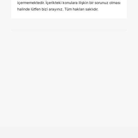
içermemektedir. İçerikteki konulara ilişkin bir sorunuz olması
halinde lütfen bizi arayınız. Tüm hakları saklıdır.
3 Ağustos 2026
Sigortacılık destek
hizmetlerinde yeni uyum rejimi
YAYINLAR
Sigortacılık Destek Hizmetleri Hakkında Yönetmelikte
yapılan değişikliklerle özellikle hasar yönetimi, 7/24
asistans ve hasar…