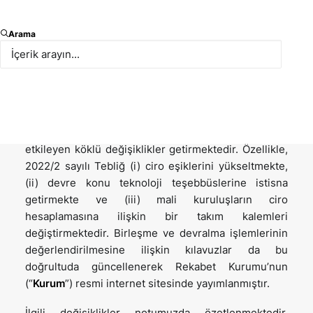
2022/2 Sayılı Rekabet Kurulundan İzin Alınması
Arama
Gereken Birleşme ve Devralmalar Hakkında Tebliğ’de
Değişiklik Yapılması Hakkında Tebliğ (“
Değişiklik
Tebliği
” veya “
2022/2 sayılı Tebliğ
”) 4 Mart 2022
tarih ve 31768 sayılı Resmi Gazete’de yayımlandı.
2022/2 sayılı Tebliğ birleşme ve devralma
işlemlerine ilişkin yürütülecek bildirilebilirlik analizini
etkileyen köklü değişiklikler getirmektedir. Özellikle,
2022/2 sayılı Tebliğ (i) ciro eşiklerini yükseltmekte,
(ii) devre konu teknoloji teşebbüslerine istisna
getirmekte ve (iii) mali kuruluşların ciro
hesaplamasına ilişkin bir takım kalemleri
değiştirmektedir. Birleşme ve devralma işlemlerinin
değerlendirilmesine ilişkin kılavuzlar da bu
doğrultuda güncellenerek Rekabet Kurumu’nun
(“
Kurum
”) resmi internet sitesinde yayımlanmıştır.
İlgili değişiklikler notumuzda özetlenmektedir.