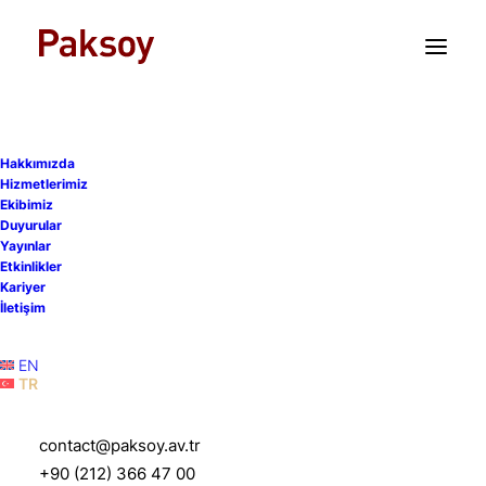
TR
EN
Birleşme Devralma
Hakkımızda
Kontrolü Rejimi
Hizmetlerimiz
Ekibimiz
Kapsamında Bildirilebilirlik
Duyurular
Yayınlar
Analizine Etki Eden Ciro
Etkinlikler
Kariyer
Eşikleri ve İlgili Kılavuzlar
İletişim
Güncellendi
EN
TR
8 Mart 2022
|
Yayınlar
|
1 Dakika
contact@paksoy.av.tr
+90 (212) 366 47 00