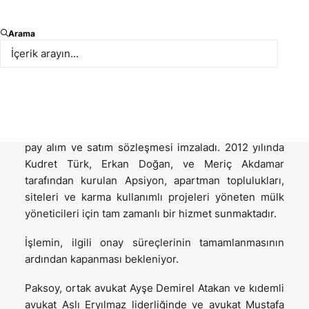
18 Kasım 2025 tarihinde, Türkiye’nin önde gelen
Arama
bulut tabanlı emlak yönetim teknolojisi şirketi
Apsiyon’un pay sahipleri, paylarının tamamının TPG,
CDPQ ve Advent International destekli, Avrupa’nın en
büyük ticari ve sosyal gayrimenkul şirketleri için
yazılım çözümleri sağlayıcılarından biri olan çok
uluslu Alman yazılım şirketi Aareon’a satışı için bir
pay alım ve satım sözleşmesi imzaladı. 2012 yılında
Kudret Türk, Erkan Doğan, ve Meriç Akdamar
tarafından kurulan Apsiyon, apartman toplulukları,
siteleri ve karma kullanımlı projeleri yöneten mülk
yöneticileri için tam zamanlı bir hizmet sunmaktadır.
İşlemin, ilgili onay süreçlerinin tamamlanmasının
ardından kapanması bekleniyor.
Paksoy, ortak avukat Ayşe Demirel Atakan ve kıdemli
avukat Aslı Eryılmaz liderliğinde ve avukat Mustafa