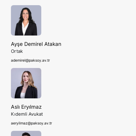
Ayşe Demirel Atakan
Ortak
ademirel@paksoy.av.tr
Aslı Eryılmaz
Kıdemli Avukat
aeryilmaz@paksoy.av.tr