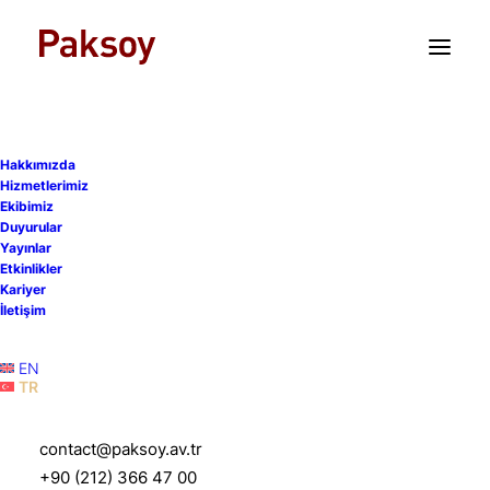
TR
EN
Hakkımızda
Hizmetlerimiz
Ekibimiz
Duyurular
Yayınlar
Paksoy, Apsiyon'un
Etkinlikler
Kariyer
satışında danışmanlık
İletişim
sağladı
EN
TR
19 Kasım 2025
|
Duyurular
|
1 Dakika
contact@paksoy.av.tr
+90 (212) 366 47 00