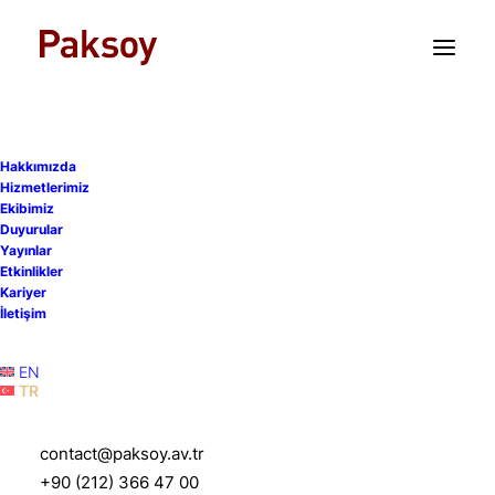
TR
EN
Hakkımızda
Paksoy, Türk Telekom’un
Hizmetlerimiz
Ekibimiz
600 milyon ABD doları
Duyurular
Yayınlar
tutarındaki 2032 vadeli
Etkinlikler
Kariyer
Yeşil Tahvil ihracında
İletişim
hukuki danışmanlık sağladı
EN
TR
23 Ekim 2025
|
Duyurular
|
1 Dakika
contact@paksoy.av.tr
+90 (212) 366 47 00