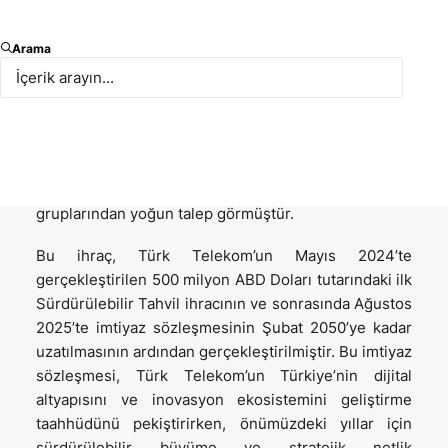
Bir işlemi daha başarıyla tamamlamış olmaktan ve
Arama
Borsa şirketi Türk Telekom’a, bu defa 2032 vadeli
600 milyon ABD Doları tutarındaki Yeşil Tahvil
ihracında bir kez daha danışmanlık yapmış olmaktan
gurur duyuyoruz. İhraç edilen Yeşil Tahvil, İrlanda
Borsası’na (Euronext Dublin / Global Exchange
Market) kote edilmiş olup, farklı yatırımcı
gruplarından yoğun talep görmüştür.
Bu ihraç, Türk Telekom’un Mayıs 2024’te
gerçekleştirilen 500 milyon ABD Doları tutarındaki ilk
Sürdürülebilir Tahvil ihracının ve sonrasında Ağustos
2025’te imtiyaz sözleşmesinin Şubat 2050’ye kadar
uzatılmasının ardından gerçekleştirilmiştir. Bu imtiyaz
sözleşmesi, Türk Telekom’un Türkiye’nin dijital
altyapısını ve inovasyon ekosistemini geliştirme
taahhüdünü pekiştirirken, önümüzdeki yıllar için
sürdürülebilir büyüme ve stratejik netlik