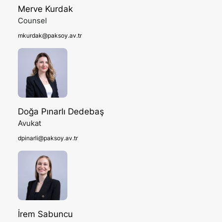
Merve Kurdak
Counsel
mkurdak@paksoy.av.tr
Doğa Pınarlı Dedebaş
Avukat
dpinarli@paksoy.av.tr
İrem Sabuncu