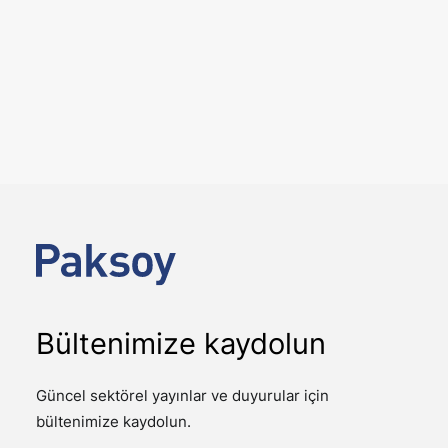
6 Ağustos 2026
Dört İşlem. Beş İş Günü. Tek
Ekip.
DUYURULAR
Geçtiğimiz hafta, ekiplerimizin farklı sektörlerde
gerçekleşen dört önemli birleşme ve devralma
işleminde müvekkillerimize hukuki…
Bültenimize kaydolun
Güncel sektörel yayınlar ve duyurular için
bültenimize kaydolun.