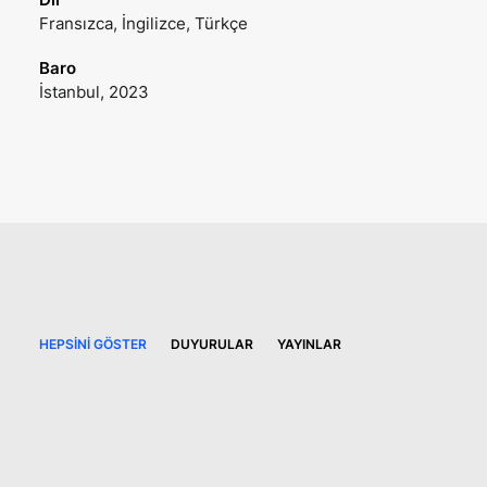
Fransızca, İngilizce, Türkçe
Baro
İstanbul, 2023
HEPSINI GÖSTER
DUYURULAR
YAYINLAR
11 Mayıs 2026
İş Kanunu’nda doğum izni ve