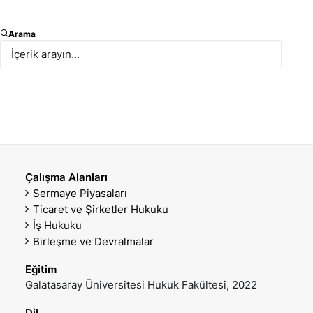
Avukat
Arama
E-posta
Mobil Telefon
dpinarli@paksoy.av.tr
+90 536 594 34 26
Ofis Telefon
VCARD İNDIR
+90 212 366 47 35
Çalışma Alanları
Sermaye Piyasaları
Ticaret ve Şirketler Hukuku
İş Hukuku
Birleşme ve Devralmalar
Eğitim
Galatasaray Üniversitesi Hukuk Fakültesi, 2022
Dil