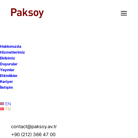
TR
EN
Hakkımızda
Hizmetlerimiz
Ekibimiz
Duyurular
Yayınlar
Sigorta Acenteleri
Etkinlikler
Kariyer
Yönetmeliği’nde önemli
İletişim
değişiklikler
EN
TR
14 Şubat 2025
|
Yayınlar
|
2 Dakika
contact@paksoy.av.tr
+90 (212) 366 47 00