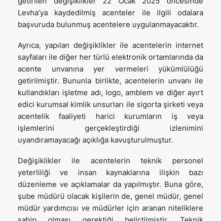
getirilen değişiklikler 22 Ocak 2025 öncesinde
Levha’ya kaydedilmiş acenteler ile ilgili odalara
başvuruda bulunmuş acentelere uygulanmayacaktır.
Ayrıca, yapılan değişiklikler ile acentelerin internet
sayfaları ile diğer her türlü elektronik ortamlarında da
acente unvanına yer vermeleri yükümlülüğü
getirilmiştir. Bununla birlikte, acentelerin unvanı ile
kullandıkları işletme adı, logo, amblem ve diğer ayırt
edici kurumsal kimlik unsurları ile sigorta şirketi veya
acentelik faaliyeti harici kurumların iş veya
işlemlerini gerçekleştirdiği izlenimini
uyandıramayacağı açıklığa kavuşturulmuştur.
Değişiklikler ile acentelerin teknik personel
yeterliliği ve insan kaynaklarına ilişkin bazı
düzenleme ve açıklamalar da yapılmıştır. Buna göre,
şube müdürü olacak kişilerin de, genel müdür, genel
müdür yardımcısı ve müdürler için aranan niteliklere
sahip olması gerektiği belirtilmiştir. Teknik