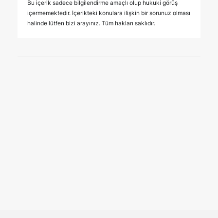
Bu içerik sadece bilgilendirme amaçlı olup hukuki görüş
içermemektedir. İçerikteki konulara ilişkin bir sorunuz olması
halinde lütfen bizi arayınız. Tüm hakları saklıdır.
6 Ağustos 2026
12. Yargı paketi ile gelen önemli
değişiklikler
YAYINLAR
Kamuoyunda 12. Yargı Paketi olarak adlandırılan 7589
sayılı Yargının Etkin ve Verimli İşlemesine Yönelik Bazı