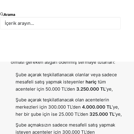
Sigortacılık ve Özel Emeklilik Düzenleme ve
Arama
Denetleme Kurumu (SEDDK) tarafından
22 Ocak 2025 tarihinde, Sigorta Acenteleri
Yönetmeliği’nde (Yönetmelik) Değişiklik Yapılmasına
Dair Yönetmelik yayımlanarak yürürlüğe girmiştir.
Yapılan değişiklikler ile sigorta acentelerinin sahip
olması gereken asgari ödenmiş sermaye tutarları:
Şube açarak teşkilatlanacak olanlar veya sadece
mesafeli satış yapmak isteyenler
hariç
tüm
acenteler için 50.000 TL’den
3.250.000 TL
’ye,
Şube açarak teşkilatlanacak olan acentelerin
merkezleri için 300.000 TL’den
4.000.000 TL
’ye,
her bir şube için ise 25.000 TL’den
325.000 TL
’ye,
Şube açmaksızın sadece mesafeli satış yapmak
isteyen acenteler için 300.000 TL’den