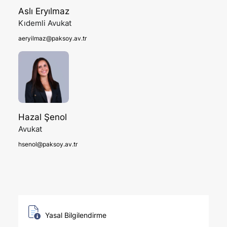
Aslı Eryılmaz
Kıdemli Avukat
aeryilmaz@paksoy.av.tr
Hazal Şenol
Avukat
hsenol@paksoy.av.tr
Yasal Bilgilendirme