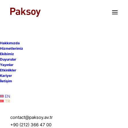
TR
EN
Hakkımızda
Hizmetlerimiz
Ekibimiz
Ödeme ve elektronik para
Duyurular
Yayınlar
kuruluşları için asgari
Etkinlikler
Kariyer
özkaynak miktarı
İletişim
güncellendi
EN
TR
10 Şubat 2025
|
Yayınlar
|
1 Dakika
contact@paksoy.av.tr
+90 (212) 366 47 00