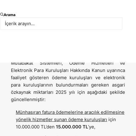
Türkiye Cumhuriyet Merkez Bankası (TCMB)
Arama
tarafından 30 Ocak 2025 tarihinde, Ödeme ve
Elektronik Para Kuruluşlarının Asgari Özkaynak
Miktarlarının Yeniden Belirlenmesi ile İlgili Tebliğ
yayımlanmıştır.
Bu doğrultuda 6493 sayılı Ödeme ve Menkul Kıymet
Mutabakat Sistemleri, Ödeme Hizmetleri ve
Elektronik Para Kuruluşları Hakkında Kanun uyarınca
faaliyet gösteren ödeme kuruluşları ve elektronik
para kuruluşlarının bulundurmaları gereken asgari
özkaynak miktarları 2025 yılı için aşağıdaki şekilde
güncellenmiştir:
Münhasıran fatura ödemelerine aracılık edilmesine
yönelik hizmetler sunan ödeme kuruluşları
için
10.000.000 TL’den
15.000.000 TL
’ye,