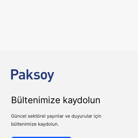
6 Ağustos 2026
12. Yargı paketi ile gelen önemli
değişiklikler
YAYINLAR
Kamuoyunda 12. Yargı Paketi olarak adlandırılan 7589
sayılı Yargının Etkin ve Verimli İşlemesine Yönelik Bazı
Kanunlarda Değişiklik…
Bültenimize kaydolun
Güncel sektörel yayınlar ve duyurular için
bültenimize kaydolun.