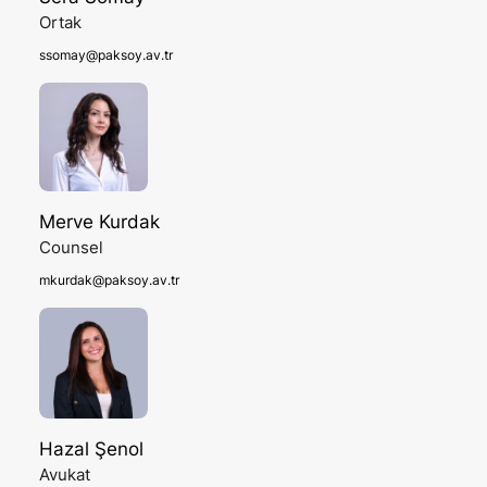
Ortak
ssomay@paksoy.av.tr
Merve Kurdak
Counsel
mkurdak@paksoy.av.tr
Hazal Şenol
Avukat