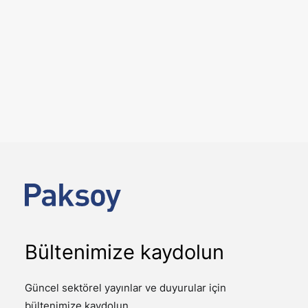
6 Ağustos 2026
12. Yargı paketi ile gelen önemli
değişiklikler
YAYINLAR
Kamuoyunda 12. Yargı Paketi olarak adlandırılan 7589
sayılı Yargının Etkin ve Verimli İşlemesine Yönelik Bazı
Kanunlarda Değişiklik…
Bültenimize kaydolun
Güncel sektörel yayınlar ve duyurular için
bültenimize kaydolun.