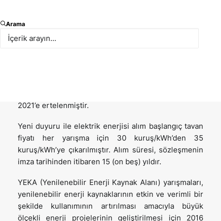
Enerji ve Tabii Kaynaklar Bakanlığı’nın (“
ETKB
”) 12
Arama
Ocak 2021 tarih ve 31362 sayılı Resmi Gazete’de
yayımlanan duyurusu ile toplam 1.000 MWe
gücündeki bağlantı kapasitesinin tahsisi amacıyla
güneş enerjisine dayalı yenilenebilir enerji kaynak
alanları için yapılacak olan toplam 74 adet yarışmaya
(“
YEKA GES-3
”) ilişkin başvuru tarihleri 8-12 Mart
2021’e ertelenmiştir.
Yeni duyuru ile elektrik enerjisi alım başlangıç tavan
fiyatı her yarışma için 30 kuruş/kWh’den 35
kuruş/kWh’ye çıkarılmıştır. Alım süresi, sözleşmenin
imza tarihinden itibaren 15 (on beş) yıldır.
YEKA (Yenilenebilir Enerji Kaynak Alanı) yarışmaları,
yenilenebilir enerji kaynaklarının etkin ve verimli bir
şekilde kullanımının artırılması amacıyla büyük
ölçekli enerji projelerinin geliştirilmesi için 2016