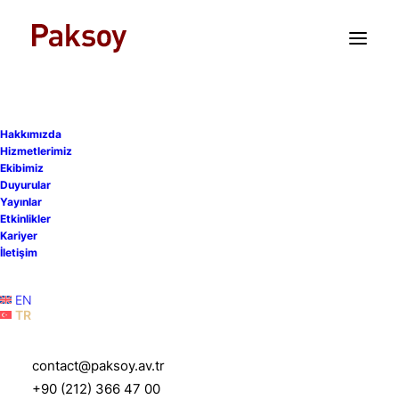
TR
EN
Hakkımızda
Hizmetlerimiz
Ekibimiz
Duyurular
Yayınlar
YEKA GES-3 yarışmalarına
Etkinlikler
Kariyer
ilişkin başvuru tarihleri
İletişim
Mart ayına ertelendi
EN
TR
15 Ocak 2021
|
Yayınlar
|
2 Dakika
contact@paksoy.av.tr
+90 (212) 366 47 00