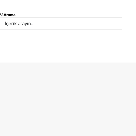
Avukatlarımızdan Counsel Gülçin Dere, İstanbul
Arama
Üniversitesi Hukuk Fakültesi bünyesinde
düzenlenen MootComp Istanbul 2025 Rekabet
Hukuku Yarışması’na Final Jüri Üyesi olarak katılım
sağlamıştır.