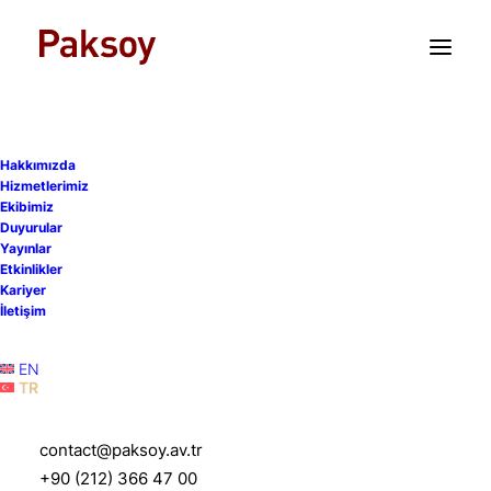
TR
EN
Avukatlarımızdan Counsel
Hakkımızda
Gülçin Dere, MootComp
Hizmetlerimiz
Ekibimiz
Istanbul 2025 Rekabet
Duyurular
Yayınlar
Hukuku Yarışması’na Final
Etkinlikler
Kariyer
Jüri Üyesi olarak katılım
İletişim
sağlamıştır
EN
TR
27 Kasım 2025
|
Etkinlikler
|
1 Dakika
contact@paksoy.av.tr
+90 (212) 366 47 00