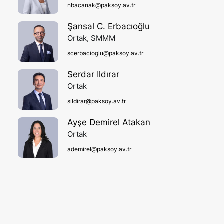
nbacanak@paksoy.av.tr
Şansal C. Erbacıoğlu
Ortak, SMMM
scerbacioglu@paksoy.av.tr
Serdar Ildırar
Ortak
sildirar@paksoy.av.tr
Ayşe Demirel Atakan
Ortak
ademirel@paksoy.av.tr