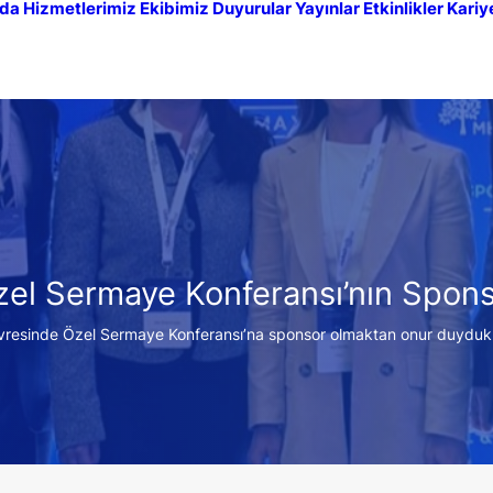
da
Hizmetlerimiz
Ekibimiz
Duyurular
Yayınlar
Etkinlikler
Kariy
ık Özel Sermaye Konferansı’nın Sp
evresinde Özel Sermaye Konferansı’na sponsor olmaktan onur duyduk. E