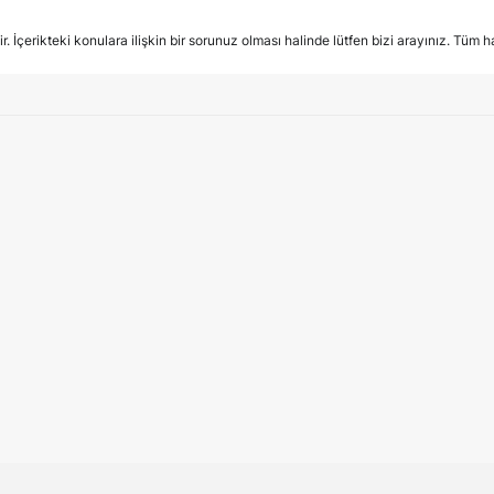
İçerikteki konulara ilişkin bir sorunuz olması halinde lütfen bizi arayınız. Tüm hak
 Pepeoğlu, Koç Üniversitesi Hukuk Fakültesi 
nda konuştu
ralmaları (M&A) Sertifika Programı kapsamında, 15 Mayıs 2026 tarihinde…