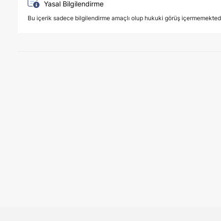
Yasal Bilgilendirme
Bu içerik sadece bilgilendirme amaçlı olup hukuki görüş içermemektedir. 
25 Mayıs 2026
Serdar Paksoy, Doğuhan Uygun ve Osman
Devralmaları (M&A) Sertifika Programı’
ETKINLIKLER
Koç Üniversitesi Hukuk Fakültesi tarafından düzenlenen Şirket Dev