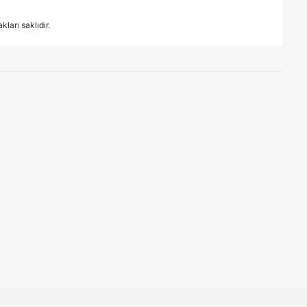
ları saklıdır.
tarafından düzenlenen Şirket