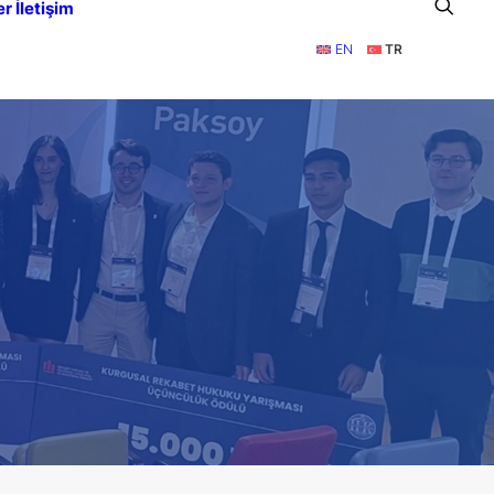
er
İletişim
EN
TR