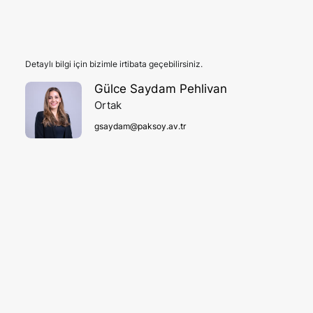
Detaylı bilgi için bizimle irtibata geçebilirsiniz.
Gülce Saydam Pehlivan
Ortak
gsaydam@paksoy.av.tr