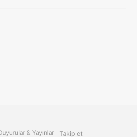
tarafından düzenlenen Şirket
Duyurular & Yayınlar
Takip et