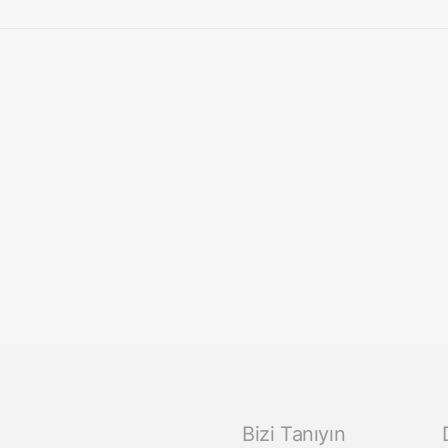
 Pepeoğlu, Koç Üniversitesi Hukuk Fakültesi 
nda konuştu
ralmaları (M&A) Sertifika Programı kapsamında, 15 Mayıs 2026 tarihinde…
Bizi Tanıyın