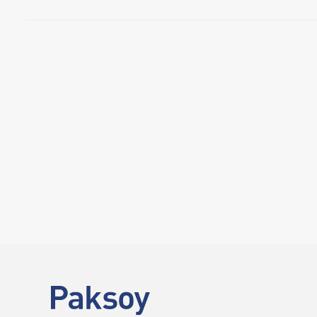
25 Mayıs 2026
Serdar Paksoy, Doğuhan Uygun ve Osman
Devralmaları (M&A) Sertifika Programı’
ETKINLIKLER
Koç Üniversitesi Hukuk Fakültesi tarafından düzenlenen Şirket Dev