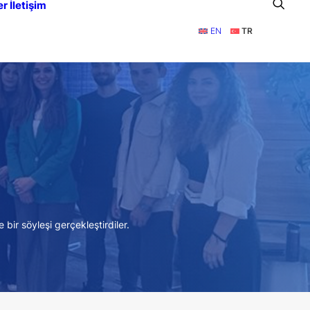
er
İletişim
EN
TR
ir söyleşi gerçekleştirdiler.