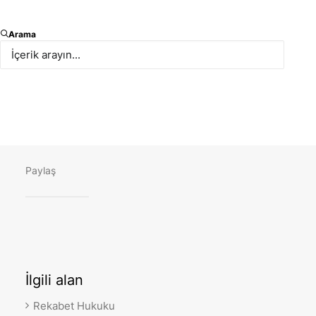
Avukatlarımızdan Gülçin Dere, ILSA Istanbul AB&UÖ
Arama
Komisyonu tarafından 5 Aralık 2021 tarihinde
düzenlenen Avrupa Birliği’ndeki Rekabet
Düzenlemelerine Türkiye Odaklı Bakış
Sempozyumu’na “Uluslararası Arenadaki Rekabet
İhlalleri ve Çözüm Yolları” başlıklı sunumuyla katıldı.
Paylaş
İlgili
alan
Rekabet Hukuku