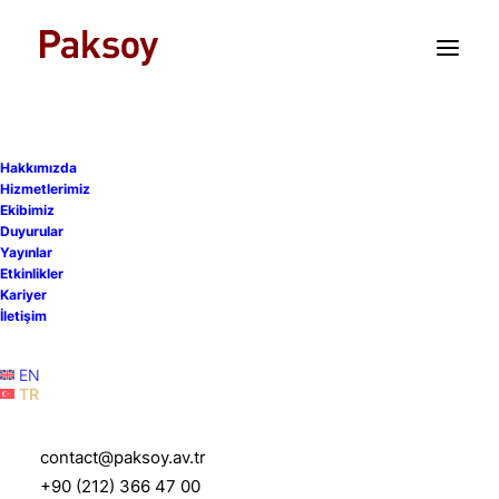
TR
EN
Hakkımızda
Hizmetlerimiz
Ekibimiz
Avrupa Birliği’ndeki
Duyurular
Yayınlar
Rekabet Düzenlemelerine
Etkinlikler
Kariyer
Türkiye Odaklı Bakış
İletişim
Sempozyumu
EN
TR
7 Aralık 2021
|
Etkinlikler
|
1 Dakika
contact@paksoy.av.tr
+90 (212) 366 47 00