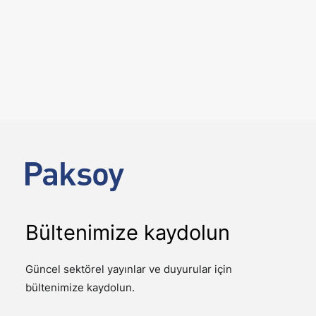
25 Mayıs 2026
Serdar Paksoy, Doğuhan Uygun
ve Osman Pepeoğlu, Koç
Üniversitesi Hukuk Fakültesi
tarafından düzenlenen Şirket
Devralmaları (M&A) Sertifika
Programı’nda konuştu
ETKINLIKLER
Koç Üniversitesi Hukuk Fakültesi tarafından
düzenlenen Şirket Devralmaları (M&A) Sertifika
Programı kapsamında, 15 Mayıs 2026 tarihinde…
Bültenimize kaydolun
Güncel sektörel yayınlar ve duyurular için
bültenimize kaydolun.