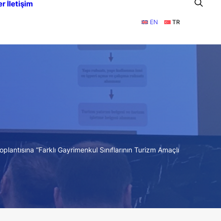
er
İletişim
EN
TR
lantısına “Farklı Gayrimenkul Sınıflarının Turizm Amaçlı