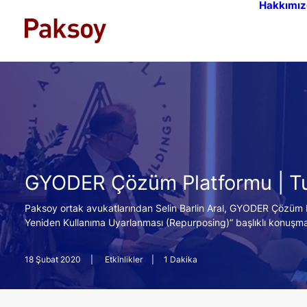
Hakkımız
GYODER Çözüm Platformu | Tu
Paksoy ortak avukatlarından Selin Barlin Aral, GYODER Çözüm Pl
Yeniden Kullanıma Uyarlanması (Repurposing)” başlıklı konuşmas
18 Şubat 2020
|
Etkinlikler
|
1 Dakika