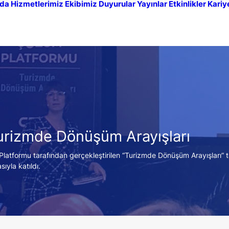
da
Hizmetlerimiz
Ekibimiz
Duyurular
Yayınlar
Etkinlikler
Kariy
rizmde Dönüşüm Arayışları
atformu tarafından gerçekleştirilen “Turizmde Dönüşüm Arayışları” top
ıyla katıldı.