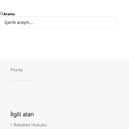
İstanbul Barosu tarafından 10 Temmuz 2019 tarihinde
Arama
gerçekleştirilen hukuk söyleşisine
Counsellarımızdan Av. Gülçin Dere “Bankacılık
Sektöründe Rekabet Kurulu Kararları Çerçevesinde
Hassas Bilgi Değişiminin Değerlendirilmesi” konulu
sunumuyla katıldı.
Paylaş
İlgili
alan
Rekabet Hukuku