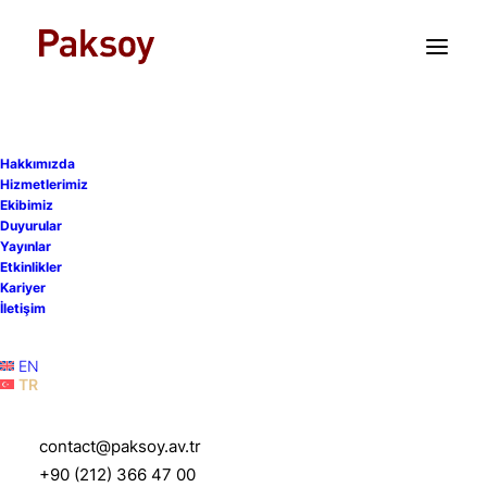
TR
EN
Hakkımızda
Hizmetlerimiz
Ekibimiz
Duyurular
Yayınlar
Etkinlikler
Kariyer
İstanbul Barosu Hukuk
İletişim
Söyleşisi 2019
EN
TR
12 Temmuz 2019
|
Etkinlikler
|
1 Dakika
contact@paksoy.av.tr
+90 (212) 366 47 00