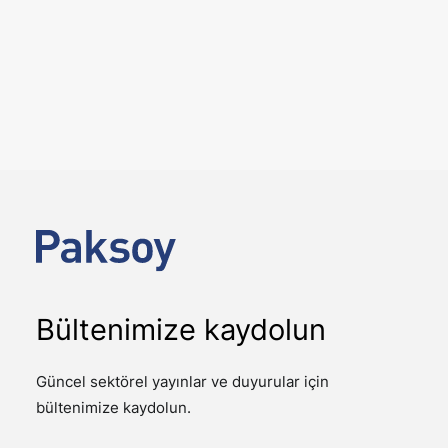
25 Mayıs 2026
Serdar Paksoy, Doğuhan Uygun
ve Osman Pepeoğlu, Koç
Üniversitesi Hukuk Fakültesi
tarafından düzenlenen Şirket
Devralmaları (M&A) Sertifika
Programı’nda konuştu
ETKINLIKLER
Koç Üniversitesi Hukuk Fakültesi tarafından
düzenlenen Şirket Devralmaları (M&A) Sertifika
Programı kapsamında, 15 Mayıs 2026 tarihinde…
Bültenimize kaydolun
Güncel sektörel yayınlar ve duyurular için
bültenimize kaydolun.