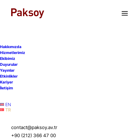
TR
EN
Hakkımızda
Hizmetlerimiz
Ekibimiz
Duyurular
Yayınlar
Etkinlikler
Kariyer
İletişim
EN
TR
contact@paksoy.av.tr
Paksoy
+90 (212) 366 47 00