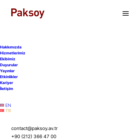
TR
EN
Hakkımızda
Hizmetlerimiz
Ekibimiz
Duyurular
Yayınlar
Etkinlikler
Kariyer
İletişim
EN
TR
Barış Yaycı
contact@paksoy.av.tr
+90 (212) 366 47 00