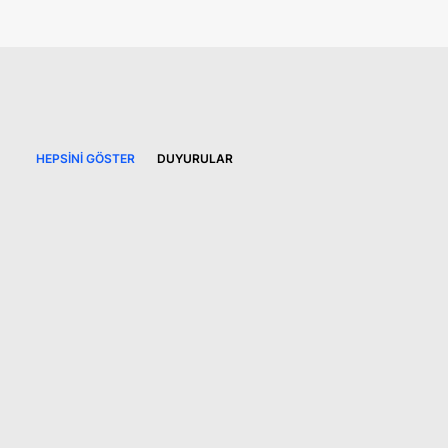
HEPSINI GÖSTER
DUYURULAR
22 Ekim 2025
2025-2026 Yasal
Stajyerlerimize Hoş Geldiniz!
DUYURULAR
2025-2026 Yasal Stajyerlerimize Hoş Geldiniz!