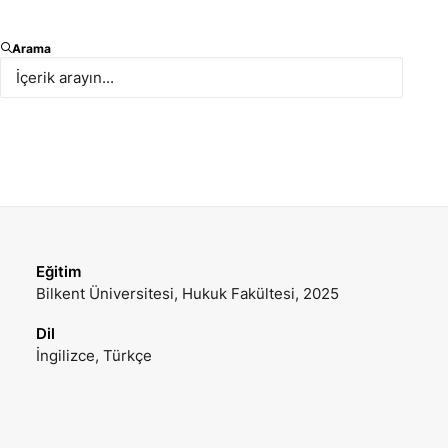
Yasal Stajyer
Arama
E-posta
Mobil Telefon
byayci@paksoy.av.tr
+90 539 636 03 13
Ofis Telefon
VCARD İNDIR
+90 212 366 25 37
Eğitim
Bilkent Üniversitesi, Hukuk Fakültesi, 2025
Dil
İngilizce, Türkçe