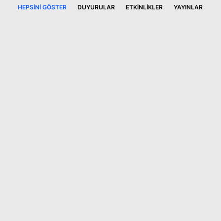
HEPSINI GÖSTER
DUYURULAR
ETKINLIKLER
YAYINLAR
26 Mart 2026
Legal 500 EMEA 2026’da en üst
seviyede yer aldık
DUYURULAR
Büromuz ve avukatlarımız, Legal 500 EMEA 2026
tarafından bir kez daha üst seviyede
derecelendirilmiştir.
7 Kasım 2025
IFLR1000 2025’te Tüm
Alanlarda Tier 1 Derecelerimizi