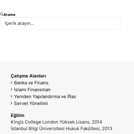
Counsel
Arama
E-posta
Mobil Telefon
b.paksoy@paksoy.av.tr
+90 538 272 77 76
Ofis Telefon
VCARD İNDIR
+90 212 366 47 19
Çalışma Alanları
Banka ve Finans
İslami Finansman
Yeniden Yapılandırma ve İflas
Servet Yönetimi
Eğitim
King’s College London Yüksek Lisans, 2014
İstanbul Bilgi Üniversitesi Hukuk Fakültesi, 2013