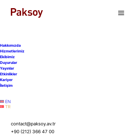
TR
EN
Hakkımızda
Hizmetlerimiz
Ekibimiz
Duyurular
Yayınlar
Etkinlikler
Kariyer
İletişim
EN
TR
Beril Paksoy
contact@paksoy.av.tr
+90 (212) 366 47 00