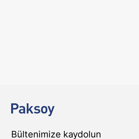
25 Mayıs 2026
Serdar Paksoy, Doğuhan Uygun
ve Osman Pepeoğlu, Koç
Üniversitesi Hukuk Fakültesi
tarafından düzenlenen Şirket
Devralmaları (M&A) Sertifika
Programı’nda konuştu
ETKINLIKLER
Koç Üniversitesi Hukuk Fakültesi tarafından
düzenlenen Şirket Devralmaları (M&A) Sertifika
Programı kapsamında, 15 Mayıs 2026 tarihinde…
Bültenimize kaydolun