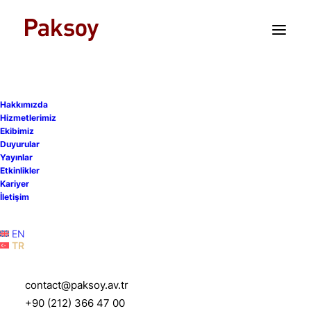
TR
EN
Sabri Kaya ve Çağrı
Hakkımızda
Korkmaz, Yeditepe
Hizmetlerimiz
Ekibimiz
Üniversitesi Hukuk
Duyurular
Yayınlar
Fakültesi Kariyer
Etkinlikler
Kariyer
Günleri’nde öğrencilerle
İletişim
buluştu
EN
TR
3 Mart 2026
|
Etkinlikler
|
1 Dakika
contact@paksoy.av.tr
+90 (212) 366 47 00