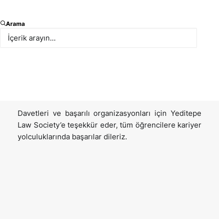
Yeditepe Üniversitesi Hukuk Fakültesi Kariyer
Arama
Günleri etkinliğine, Sabri Kaya, counsel ve Çağrı
Korkmaz, kıdemli insan kaynakları uzmanı, ile katılım
göstererek öğrenciler ile bir araya geldik. Hukuk
kariyerine dair merak edilenleri, staj süreçlerinde
fark yaratmanın yollarını ve meslekte öne çıkan
yetkinlikleri konuştuk.
Davetleri ve başarılı organizasyonları için Yeditepe
Law Society’e teşekkür eder, tüm öğrencilere kariyer
yolculuklarında başarılar dileriz.